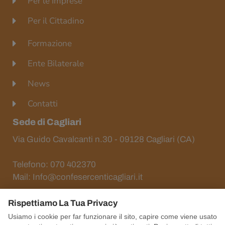
Per le Imprese
Per il Cittadino
Formazione
Ente Bilaterale
News
Contatti
Sede di Cagliari
Via Guido Cavalcanti n.30 - 09128 Cagliari (CA)
Telefono: 070 402370
Mail: Info@confesercenticagliari.it
Rispettiamo La Tua Privacy
Usiamo i cookie per far funzionare il sito, capire come viene usato