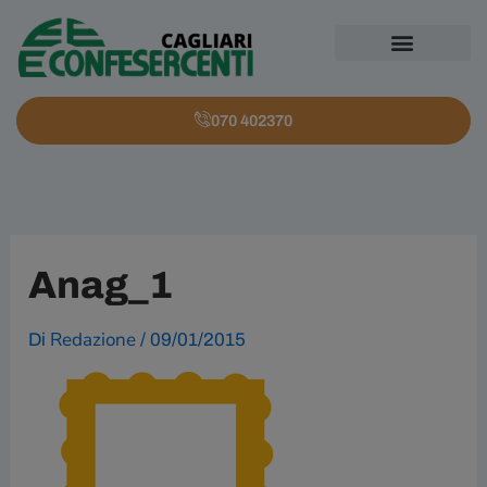
Vai
al
contenuto
PER LE IMPRESE
PER IL CITTADINO
ENTE BILATERALE
070 402370
Anag_1
Redazione
Di
/
09/01/2015