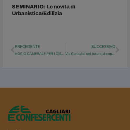
SEMINARIO: Le novità di
Urbanistica/Edilizia
Precedente
Suc
PRECEDENTE
SUCCESSIVO
AGGIO CAMERALE PER I DISTRIBUTORI DI CARBURANTE: CONDIZIONE ASSURDA
Via Garibaldi del futuro al coperto in stile bilbao e senza ambulanti