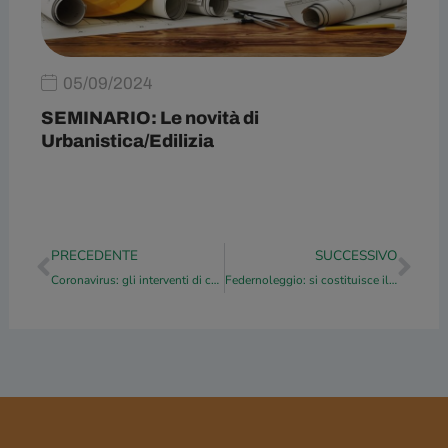
05/09/2024
SEMINARIO: Le novità di
Urbanistica/Edilizia
Precedente
Suc
PRECEDENTE
SUCCESSIVO
Coronavirus: gli interventi di carattere fiscale
Federnoleggio: si costituisce il Coordinamento Calabria Area Nord