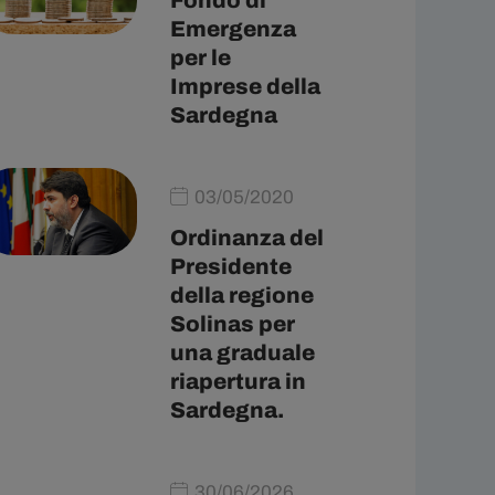
Fondo di
Emergenza
per le
Imprese della
Sardegna
03/05/2020
Ordinanza del
Presidente
della regione
Solinas per
una graduale
riapertura in
Sardegna.
30/06/2026