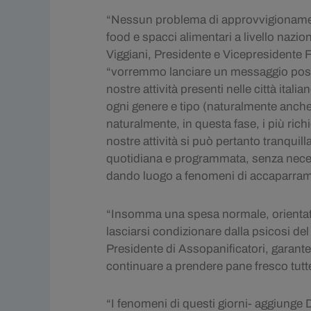
“Nessun problema di approvvigionament
food e spacci alimentari a livello nazi
Viggiani, Presidente e Vicepresidente
“vorremmo lanciare un messaggio positivo
nostre attività presenti nelle città ital
ogni genere e tipo (naturalmente anche
naturalmente, in questa fase, i più rich
nostre attività si può pertanto tranqui
quotidiana e programmata, senza neces
dando luogo a fenomeni di accaparramen
“Insomma una spesa normale, orientat
lasciarsi condizionare dalla psicosi d
Presidente di Assopanificatori, garante
continuare a prendere pane fresco tutte
“I fenomeni di questi giorni- aggiunge 