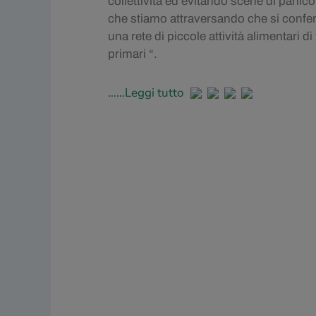
collettività ed evitando scene di panico
che stiamo attraversando che si confer
una rete di piccole attività alimentari 
primari “.
……Leggi tutto