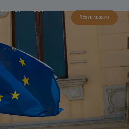
 BILATERALE
NEWS
070 402370