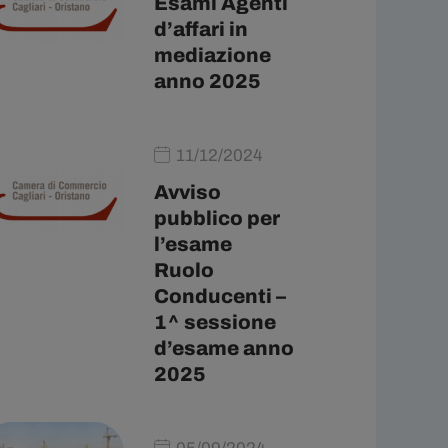
Esami Agenti
d’affari in
mediazione
anno 2025
11/12/2024
Avviso
pubblico per
l’esame
Ruolo
Conducenti –
1^ sessione
d’esame anno
2025